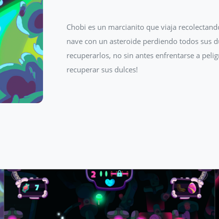
Chobi es un marcianito que viaja recolectand
nave con un asteroide perdiendo todos sus d
recuperarlos, no sin antes enfrentarse a pel
recuperar sus dulces!