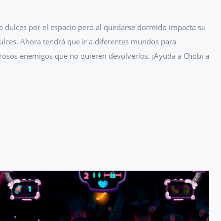
o dulces por el espacio pero al quedarse dormido impacta su
ulces. Ahora tendrá que ir a diferentes mundos para
igrosos enemigos que no quieren devolverlos. ¡Ayuda a Chobi a